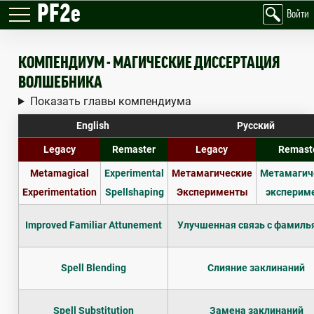
PF2e
Войти
КОМПЕНДИУМ - МАГИЧЕСКИЕ ДИССЕРТАЦИЯ
ВОЛШЕБНИКА
Показать главы компендиума
English
Русский
Legacy
Remaster
Legacy
Remast
Metamagical
Experimental
Метамагические
Метамагич
Experimentation
Spellshaping
Эксперименты
эксперим
Improved Familiar Attunement
Улучшенная связь с фамиль
Spell Blending
Слияние заклинаний
Spell Substitution
Замена заклинаний